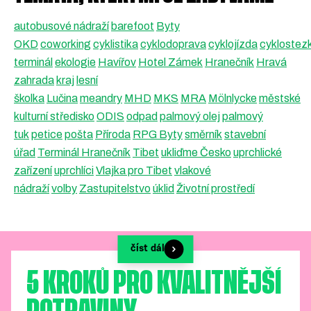
autobusové nádraží
barefoot
Byty
OKD
coworking
cyklistika
cyklodoprava
cyklojízda
cyklostez
terminál
ekologie
Havířov
Hotel Zámek
Hranečník
Hravá
zahrada
kraj
lesní
školka
Lučina
meandry
MHD
MKS
MRA
Mölnlycke
městské
kulturní středisko
ODIS
odpad
palmový olej
palmový
tuk
petice
pošta
Příroda
RPG Byty
směrník
stavební
úřad
Terminál Hranečník
Tibet
ukliďme Česko
uprchlické
zařízení
uprchlíci
Vlajka pro Tibet
vlakové
nádraží
volby
Zastupitelstvo
úklid
Životní prostředí
číst dál
5 KROKŮ PRO KVALITNĚJŠÍ