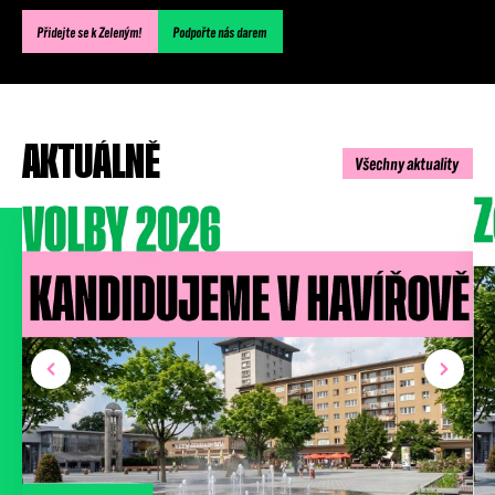
Podpořte nás
Přidejte se k Zeleným!
Podpořte nás darem
Přidejte se
AKTUÁLNĚ
Všechny aktuality