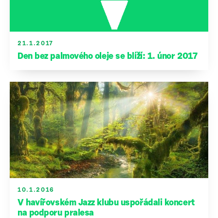
Podpořte nás
Přidejte se
21.1.2017
Den bez palmového oleje se blíží: 1. únor 2017
10.1.2016
V havířovském Jazz klubu uspořádali koncert
na podporu pralesa